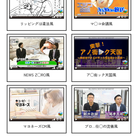
リッピングは違法風
マ◯コ会議風
NEWS Z◯RO風
ア◯街ック天国風
マヨネーズCM風
プロ…仕◯の流儀風