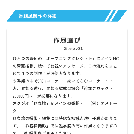
番組風制作の詳細
作風選び
Step.01
ひとつの番組の「オープニングクレジット」にメインMC
の冒頭挨拶、続いてお祝いメッセージ。この流れをまと
めて１つの制作！が通例となります。
※番組の中で◯◯コーナー 続いて◇◇コーナー・・
と、異なる進行、異なる編成の場合「追加ブロック・
23,000円～」が必要になります。
スタジオ「ひな壇」がメインの番組・・（例）アメトー
ク
ひな壇の撮影・編集には特殊な知識と進行手順がありま
す。「
お客様撮影」
では難易度の高い作風となりますの
で、当社撮影をご利用ください。