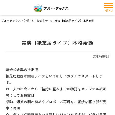
MENU
ブルーダックス HOME
>
お知らせ
>
実演【紙芝居ライブ】本格始動
実演【紙芝居ライブ】本格始動
2017/09/15
結婚式余興の決定版
紙芝居動画が実演ライブという新しいカタチでスタートしま
す。
お二人の出会いからご結婚に至るまでの物語をオリジナル紙芝
居にしてお披露目
感動、爆笑の馴れ初めやプロポーズ再現を、絶妙な語り部が見
事に再現
ウエディング紙芝居という新しいジャンルですが、パラパラ漫