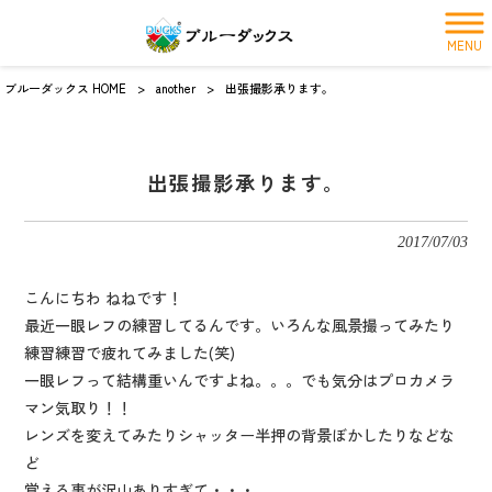
MENU
ブルーダックス HOME
>
another
>
出張撮影承ります。
出張撮影承ります。
2017/07/03
こんにちわ ねねです！
最近一眼レフの練習してるんです。いろんな風景撮ってみたり
練習練習で疲れてみました(笑)
一眼レフって結構重いんですよね。。。でも気分はプロカメラ
マン気取り！！
レンズを変えてみたりシャッター半押の背景ぼかしたりなどな
ど
覚える事が沢山ありすぎて・・・