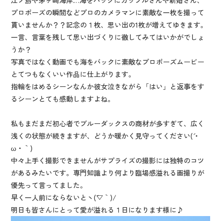
江ノ島や茅ヶ崎海岸…海をバックにカップルさんや新婚さん、
プロポーズの瞬間などプロのカメラマンに素敵な一枚を撮って
貰いませんか？？記念の１枚、思い出の1枚が増えてゆきます。
一言、言葉を残して思い出づくりに徹してみてはいかがでしょ
うか？
写真ではなく動画でも海をバックに素敵なプロポーズムービー
とてつもなくいい作品に仕上がります。
指輪をはめるシーンなんか彼女泣きながら「はい」と返事をす
るシーンとても感動しますよね。
私もまだまだ初心者でブルーダックスの商材が多すぎて、広く
浅くの状態が続きますが、どうか暖かく見守ってください(´・
ω・｀)
中々上手く撮影できませんがサプライズの撮影には独特のコツ
があるみたいです。専門知識より何より臨場感溢れる画撮りが
優先って言ってました。
早く一人前にならないとヽ(´▽｀)/
明日も皆さんにとって愛が溢れる１日になります様に♪