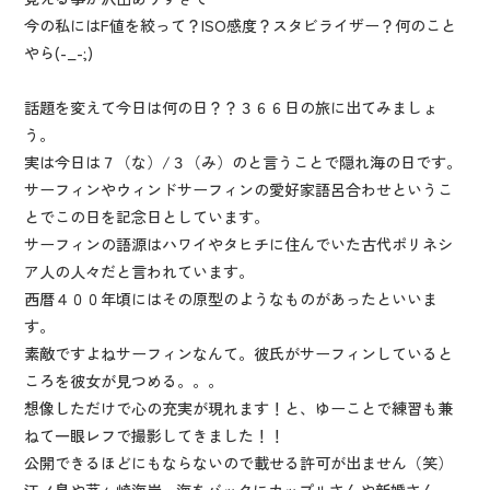
今の私にはF値を絞って？ISO感度？スタビライザー？何のこと
やら(-_-;)
話題を変えて今日は何の日？？３６６日の旅に出てみましょ
う。
実は今日は７（な）/３（み）のと言うことで隠れ海の日です。
サーフィンやウィンドサーフィンの愛好家語呂合わせというこ
とでこの日を記念日としています。
サーフィンの語源はハワイやタヒチに住んでいた古代ポリネシ
ア人の人々だと言われています。
西暦４００年頃にはその原型のようなものがあったといいま
す。
素敵ですよねサーフィンなんて。彼氏がサーフィンしていると
ころを彼女が見つめる。。。
想像しただけで心の充実が現れます！と、ゆーことで練習も兼
ねて一眼レフで撮影してきました！！
公開できるほどにもならないので載せる許可が出ません（笑）