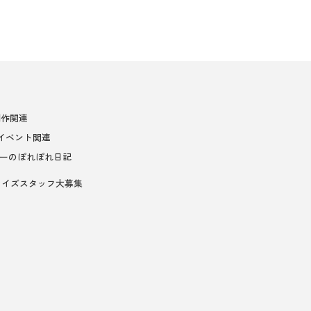
制作関連
イベント関連
ーのぽれぽれ日記
ライズスタッフ大募集